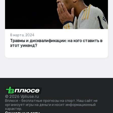
8 марта, 2024
Травмы и дисквалификации: на кого ставить в
этот уикенд?
© 2026 Vpliuse.ru
Вплюсе - бесплатные прогнозы на спорт. Наш сайт не
организует игры на деньги и носит информационный
характер.