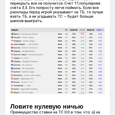
перекрыть все не получится. Счёт 1:1 популярнее
счёта 3:3. Его попросту легче поймать. Если все
расклады перед игрой указывают на ТБ, то лучше
взять ТБ, а не угадывать ТС — будет больше
шансов выиграть.
Ловите нулевую ничью
Преимущество ставки на ТС 0:0 в том, что: а) на