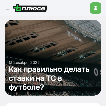
13 декабря, 2022
Как правильно делать
ставки на ТС в
футболе?