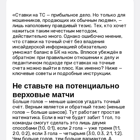
«Ставки на ТС — прибыльное дело. Но только для
мошенников, продающих их обычным людям», —
лишь наполовину правдивый тезис. Тех, кто хочет
нажиться таким нечестным методом,
действительно много. Однако ошибочно мнение,
что ставки на точный счёт без владения
инсайдерской информацией обязательно
умножат баланс в БК на ноль. Вплюсе убеждён в
обратном: при правильном отношении к делу и
педантичном подходе при ставках на точные
счета можно выйти в плюс. Как именно? Ниже —
ключевые советы и подробные инструкции.
Не ставьте на потенциально
верховые матчи
Больше голов — меньше шансов угадать точный
счёт. Верным является и обратный тезис (меньше
голов — больше шансов). Тут работает простая
математика. Если в матче будет забит 1 гол, то
команды смогут сделать это лишь двумя
способами (1:0, 0:1), если 2 гола — уже тремя (1:1,
2:0, 0:2), если 3 гола — четырьмя (3:0, 0:3, 2:1, 1:2).
Чем больше голов, тем больше вариантов. А