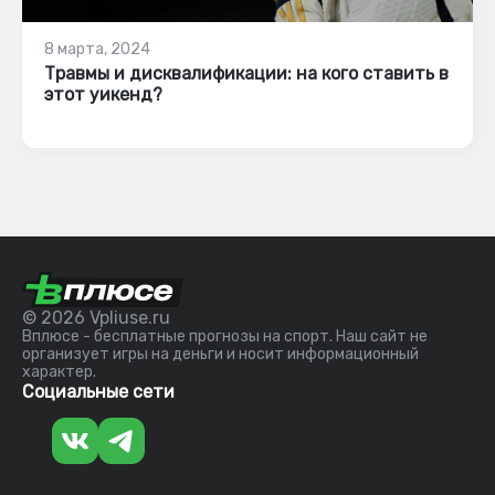
8 марта, 2024
Травмы и дисквалификации: на кого ставить в
этот уикенд?
© 2026 Vpliuse.ru
Вплюсе - бесплатные прогнозы на спорт. Наш сайт не
организует игры на деньги и носит информационный
характер.
Социальные сети