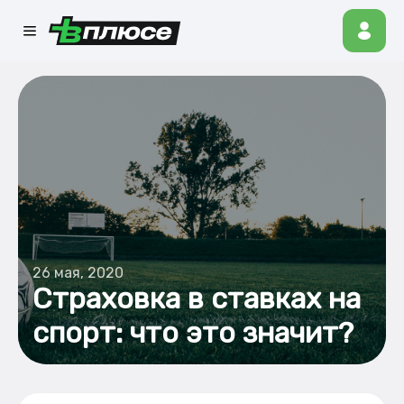
26 мая, 2020
Страховка в ставках на
спорт: что это значит?