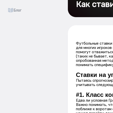
Как став
Блог
Футбольные ставки 
для многих игроков
помогут отважиться
(таких не бывает, 
опробованная метод
понимать специфику
Ставки на у
Пытаясь спрогнозир
учитывать следующ
#1. Класс к
Едва ли условная Гр
Важно понимать, чт
поближе к воротам с