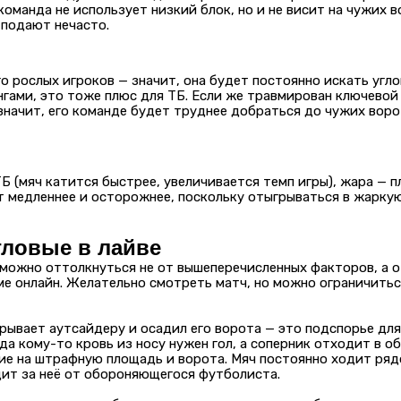
команда не использует низкий блок, но и не висит на чужих в
 подают нечасто.
о рослых игроков — значит, она будет постоянно искать угло
нгами, это тоже плюс для ТБ. Если же травмирован ключево
значит, его команде будет труднее добраться до чужих воро
Б (мяч катится быстрее, увеличивается темп игры), жара — 
 медленнее и осторожнее, поскольку отыгрываться в жаркую
гловые в лайве
 можно оттолкнуться не от вышеперечисленных факторов, а о
е онлайн. Желательно смотреть матч, но можно ограничитьс
рывает аутсайдеру и осадил его ворота — это подспорье для
гда кому-то кровь из носу нужен гол, а соперник отходит в о
ие на штрафную площадь и ворота. Мяч постоянно ходит ряд
дит за неё от обороняющегося футболиста.