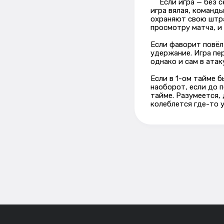
Если игра — без се
игра вялая, команд
охраняют свою штра
просмотру матча, и
Если фаворит повёл 
удержание. Игра пе
однако и сам в ата
Если в 1-ом тайме 
наоборот, если до 
тайме. Разумеется,
колеблется где-то у