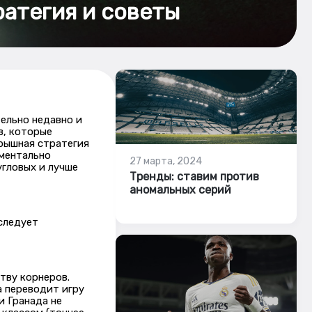
ратегия и советы
ельно недавно и
в, которые
грышная стратегия
иментально
27 марта, 2024
угловых и лучше
Тренды: ставим против
аномальных серий
следует
ству корнеров.
а переводит игру
и Гранада не