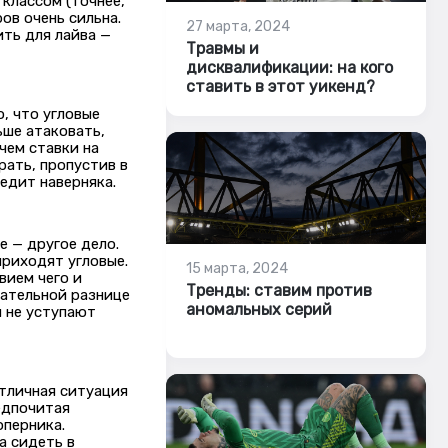
классом (точнее,
ов очень сильна.
27 марта, 2024
ить для лайва —
Травмы и
дисквалификации: на кого
ставить в этот уикенд?
о, что угловые
ьше атаковать,
чем ставки на
рать, пропустив в
бедит наверняка.
е — другое дело.
приходят угловые.
15 марта, 2024
вием чего и
Тренды: ставим против
цательной разнице
аномальных серий
и не уступают
тличная ситуация
едпочитая
оперника.
а сидеть в