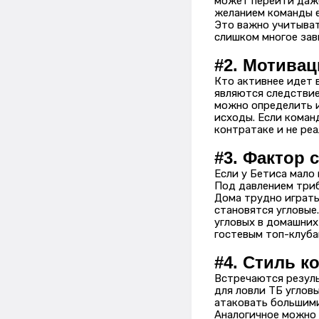
может перейти даже
желанием команды е
Это важно учитыват
слишком многое зави
#2. Мотива
Кто активнее идет в
являются следствие
можно определить и
исходы. Если коман
контратаке и не реа
#3. Фактор 
Если у Бетиса мало 
Под давлением триб
Дома трудно играть
становятся угловые
угловых в домашних
гостевым топ-клуба
#4. Стиль к
Встречаются резул
для ловли ТБ углов
атаковать большими
Аналогичное можно 