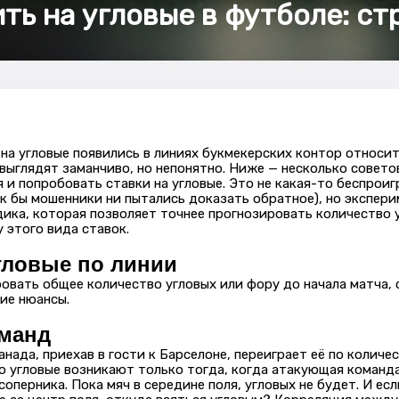
ить на угловые в футболе: ст
на угловые появились в линиях букмекерских контор относит
 выглядят заманчиво, но непонятно. Ниже — несколько совето
 и попробовать ставки на угловые. Это не какая-то беспрои
как бы мошенники ни пытались доказать обратное), но экспер
ика, которая позволяет точнее прогнозировать количество 
 этого вида ставок.
гловые по линии
овать общее количество угловых или фору до начала матча, 
ие нюансы.
оманд
анада, приехав в гости к Барселоне, переиграет её по количе
о угловые возникают только тогда, когда атакующая команд
оперника. Пока мяч в середине поля, угловых не будет. И есл