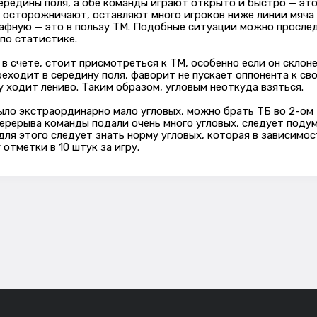
редины поля, а обе команды играют открыто и быстро — это 
ы осторожничают, оставляют много игроков ниже линии мяча
фную — это в пользу ТМ. Подобные ситуации можно прослед
 по статистике.
в счете, стоит присмотреться к ТМ, особенно если он склоне
реходит в середину поля, фаворит не пускает оппонента к св
ку ходит лениво. Таким образом, угловым неоткуда взяться.
было экстраординарно мало угловых, можно брать ТБ во 2-ом 
перерыва команды подали очень много угловых, следует поду
 для этого следует знать норму угловых, которая в зависимо
 отметки в 10 штук за игру.