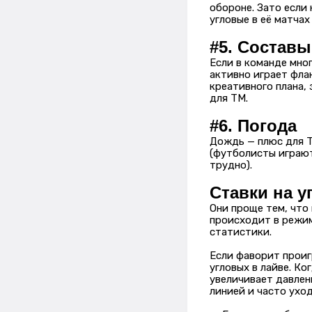
обороне. Зато если 
угловые в её матчах
#5. Составы
Если в команде мног
активно играет фла
креативного плана, 
для ТМ.
#6. Погода
Дождь — плюс для Т
(футболисты играют
трудно).
Ставки на у
Они проще тем, что
происходит в режим
статистики.
Если фаворит проиг
угловых в лайве. Ко
увеличивает давлен
линией и часто ухо