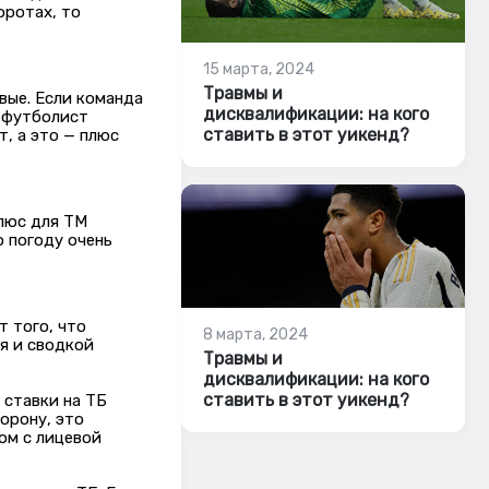
оротах, то
15 марта, 2024
Травмы и
вые. Если команда
дисквалификации: на кого
й футболист
ставить в этот уикенд?
т, а это — плюс
плюс для ТМ
 погоду очень
т того, что
8 марта, 2024
я и сводкой
Травмы и
дисквалификации: на кого
ставить в этот уикенд?
 ставки на ТБ
борону, это
ом с лицевой