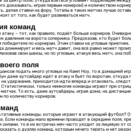
 за центр поля, откуда взяться угловым? Корреляция между 
го доказывать, играя первым номером) и количеством корнер
ь, делая ставки на фору. Тоталы в таких матчах лучше остав
сит от того, как будет развиваться матч.
ция команд
 атаку – тот, как правило, подаёт больше корнеров. Очевидн
м давления на ворота соперника. Предсказав, кто будет бол
 победителя по корнерам. Этим ставки на угловые приятнее, 
да доминирует и весь матч давит, она всё равно может проиг
лизовав свои шансы, но по угловым, атакуя весь матч, она по
своего поля
шансов подать много угловых на Камп Ноу, то в домашней игр
ун даже аутсайдер идёт в атаку и бьёт по воротам, откуда 
 на удержание, приходится идти вперед и атаковать, следст
. Статистически, только немногие команды играют при отри
 матчах. То есть, даже аутсайдеры, играя дома, на дистанци
м по количеству корнеров.
оманд
ьтативные команды, которые играют в атакующий футбол? О
ых. Если команды мало времени проводят в середине поля, пр
 силами, то в их встречах мяч часто уходит за лицевую от с
сказать о дуэлях команд, которым нечего терять и нет резон