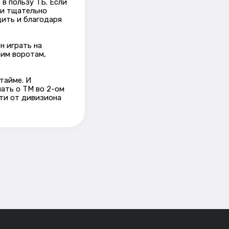
в пользу ТБ. Если
 и тщательно
ить и благодаря
н играть на
оим воротам,
тайме. И
мать о ТМ во 2-ом
сти от дивизиона