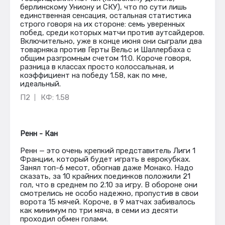
берлинскому Униону и СКУ), что по сути лишь
единственная сенсация, остальная статистика
строго говоря на их стороне: семь уверенных
побед, среди которых матчи против аутсайдеров.
Включительно, уже в конце июня они сыграли два
товарняка против Герты Вельс и Шаллербаха с
общим разгромным счетом 11:0. Короче говоря,
разница в классах просто колоссальная, и
коэффициент на победу 1.58, как по мне,
идеальный.
П2
КФ: 1.58
Ренн - Кан
Ренн — это очень крепкий представитель Лиги 1
Франции, который будет играть в еврокубках.
Занял топ-6 месот, обогнав даже Монако. Надо
сказать, за 10 крайних поединков положили 21
гол, что в среднем по 2.10 за игру. В обороне они
смотрелись не особо надежно, пропустив в свои
ворота 15 мячей. Короче, в 9 матчах забивалось
как минимум по три мяча, в семи из десяти
проходил обмен голами.