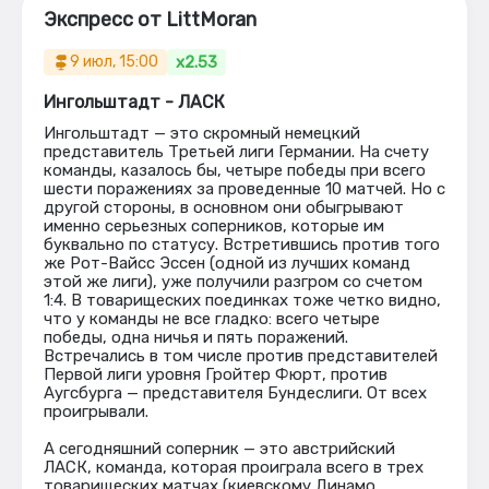
Экспресс от LittMoran
x2.53
9 июл, 15:00
Ингольштадт - ЛАСК
Ингольштадт — это скромный немецкий
представитель Третьей лиги Германии. На счету
команды, казалось бы, четыре победы при всего
шести поражениях за проведенные 10 матчей. Но с
другой стороны, в основном они обыгрывают
именно серьезных соперников, которые им
буквально по статусу. Встретившись против того
же Рот-Вайсс Эссен (одной из лучших команд
этой же лиги), уже получили разгром со счетом
1:4. В товарищеских поединках тоже четко видно,
что у команды не все гладко: всего четыре
победы, одна ничья и пять поражений.
Встречались в том числе против представителей
Первой лиги уровня Гройтер Фюрт, против
Аугсбурга — представителя Бундеслиги. От всех
проигрывали.
А сегодняшний соперник — это австрийский
ЛАСК, команда, которая проиграла всего в трех
товарищеских матчах (киевскому Динамо,