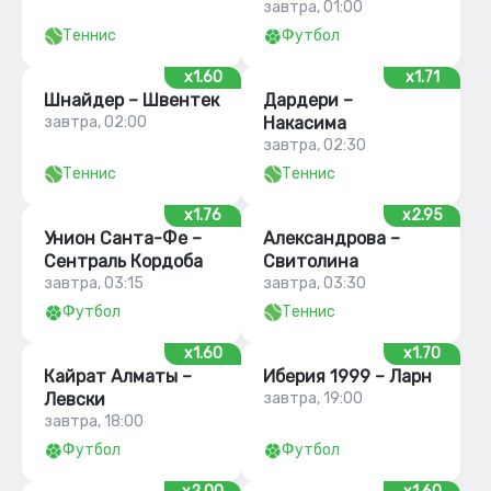
завтра, 01:00
Теннис
Футбол
x1.60
x1.71
Шнайдер – Швентек
Дардери –
завтра, 02:00
Накасима
завтра, 02:30
Теннис
Теннис
x1.76
x2.95
Унион Санта-Фе –
Александрова –
Сентраль Кордоба
Свитолина
завтра, 03:15
завтра, 03:30
Футбол
Теннис
x1.60
x1.70
Кайрат Алматы –
Иберия 1999 – Ларн
Левски
завтра, 19:00
завтра, 18:00
Футбол
Футбол