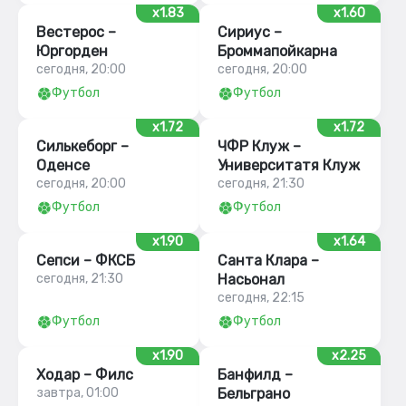
x1.83
x1.60
Вестерос –
Сириус –
Юргорден
Броммапойкарна
сегодня, 20:00
сегодня, 20:00
Футбол
Футбол
x1.72
x1.72
Силькеборг –
ЧФР Клуж –
Оденсе
Университатя Клуж
сегодня, 20:00
сегодня, 21:30
Футбол
Футбол
x1.90
x1.64
Сепси – ФКСБ
Санта Клара –
сегодня, 21:30
Насьонал
сегодня, 22:15
Футбол
Футбол
x1.90
x2.25
Ходар – Филс
Банфилд –
завтра, 01:00
Бельграно