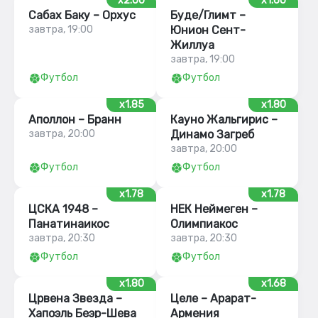
x2.00
x1.60
Сабах Баку – Орхус
Буде/Глимт –
завтра, 19:00
Юнион Сент-
Жиллуа
завтра, 19:00
Футбол
Футбол
x1.85
x1.80
Аполлон – Бранн
Кауно Жальгирис –
завтра, 20:00
Динамо Загреб
завтра, 20:00
Футбол
Футбол
x1.78
x1.78
ЦСКА 1948 –
НЕК Неймеген –
Панатинаикос
Олимпиакос
завтра, 20:30
завтра, 20:30
Футбол
Футбол
x1.80
x1.68
Црвена Звезда –
Целе – Арарат-
Хапоэль Беэр-Шева
Армения