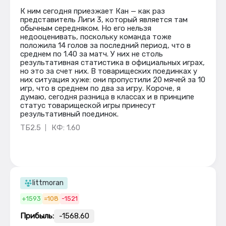
К ним сегодня приезжает Кан — как раз
представитель Лиги 3, который является там
обычным середняком. Но его нельзя
недооценивать, поскольку команда тоже
положила 14 голов за последний период, что в
среднем по 1.40 за матч. У них не столь
результативная статистика в официальных играх,
но это за счет них. В товарищеских поединках у
них ситуация хуже: они пропустили 20 мячей за 10
игр, что в среднем по два за игру. Короче, я
думаю, сегодня разница в классах и в принципе
статус товарищеской игры принесут
результативный поединок.
ТБ2.5
КФ: 1.60
littmoran
+1593
=108
-1521
Прибыль:
-1568.60