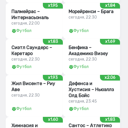
x1.95
x1.84
Палмейрас –
Морейренси – Брага
Интернасьональ
сегодня, 22:30
сегодня, 22:00
Футбол
Футбол
x1.83
x1.69
Сиэтл Саундерс –
Бенфика –
Керетаро
Академико Визеу
сегодня, 22:30
сегодня, 22:30
Футбол
Футбол
x1.93
x2.06
Жил Висенте – Риу
Дефенса и
Аве
Хустисия – Ньюэллз
сегодня, 22:30
Олд Бойс
сегодня, 23:45
Футбол
Футбол
x1.60
x1.83
Химнасия и
Сантос – Атлетико