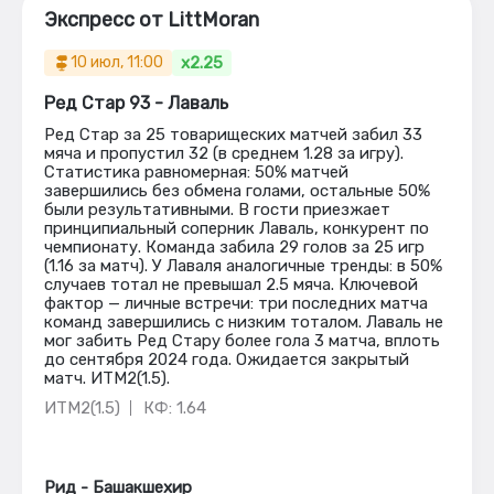
Экспресс от LittMoran
x2.25
10 июл, 11:00
Ред Стар 93 - Лаваль
Ред Стар за 25 товарищеских матчей забил 33
мяча и пропустил 32 (в среднем 1.28 за игру).
Статистика равномерная: 50% матчей
завершились без обмена голами, остальные 50%
были результативными. В гости приезжает
принципиальный соперник Лаваль, конкурент по
чемпионату. Команда забила 29 голов за 25 игр
(1.16 за матч). У Лаваля аналогичные тренды: в 50%
случаев тотал не превышал 2.5 мяча. Ключевой
фактор — личные встречи: три последних матча
команд завершились с низким тоталом. Лаваль не
мог забить Ред Стару более гола 3 матча, вплоть
до сентября 2024 года. Ожидается закрытый
матч. ИТМ2(1.5).
ИТМ2(1.5)
КФ: 1.64
Рид - Башакшехир