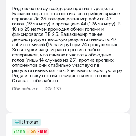
Рид является аутсайдером против турецкого
Башакшехира, но статистика австрийцев крайне
верховая. За 25 товарищеских игр забито 47
голов (1.9 за игру) и пропущено 44 (1.76 за игру). В
18 из 25 матчей проходил обмен голами и
фиксировался ТБ 2.5. Башакшехир также
демонстрирует высокую результативность: 47
забитых мячей (1.9 за игру) при 24 пропущенных.
Хотя турки чаще играют против слабых
соперников, что снижает частоту обоюдных
голов (лишь 14 случаев из 25), против крепких
оппонентов они стабильно участвуют в
результативных матчах. Учитывая открытую игру
Рида и атаку гостей, ожидается много голов.
Ставка — обе забьют.
Обе забьют
КФ: 1.37
littmoran
+1588
=108
-1518