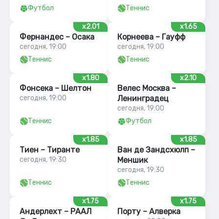
Футбол
Теннис
x2.01
x1.65
Фернандес – Осака
Корнеева – Гауфф
сегодня, 19:00
сегодня, 19:00
Теннис
Теннис
x1.80
x2.10
Фонсека – Шелтон
Велес Москва –
сегодня, 19:00
Ленинградец
сегодня, 19:00
Теннис
Футбол
x1.85
x1.85
Тиен – Тиранте
Ван де Зандсхюлп –
сегодня, 19:30
Меншик
сегодня, 19:30
Теннис
Теннис
x1.75
x1.75
Андерлехт – РААЛ
Порту – Алверка