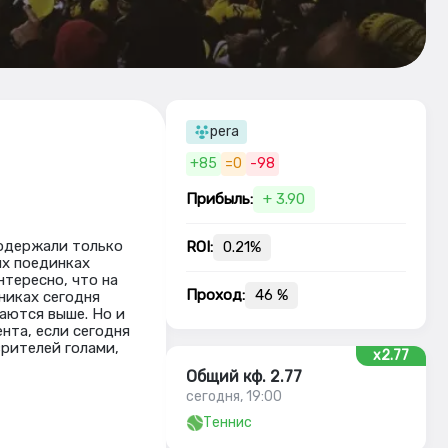
pera
+85
=0
-98
Прибыль:
+ 3.90
 одержали только
ROI:
0.21%
их поединках
тересно, что на
Проход:
46 %
никах сегодня
гаются выше. Но и
нта, если сегодня
рителей голами,
x2.77
Общий кф. 2.77
сегодня, 19:00
Теннис