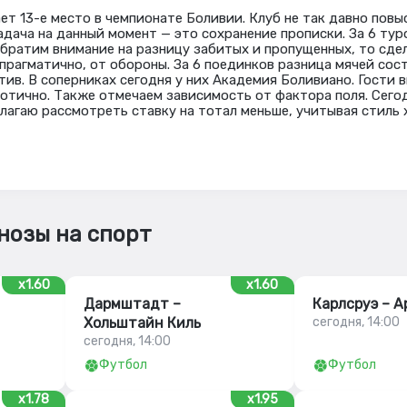
т 13-е место в чемпионате Боливии. Клуб не так давно повыс
адача на данный момент — это сохранение прописки. За 6 тур
 обратим внимание на разницу забитых и пропущенных, то сде
прагматично, от обороны. За 6 поединков разница мячей сост
ив. В соперниках сегодня у них Академия Боливиано. Гости в
отично. Также отмечаем зависимость от фактора поля. Сегод
длагаю рассмотреть ставку на тотал меньше, учитывая стиль 
нозы на спорт
x1.60
x1.60
Дармштадт –
Карлсруэ – 
Хольштайн Киль
сегодня, 14:00
сегодня, 14:00
Футбол
Футбол
x1.78
x1.95