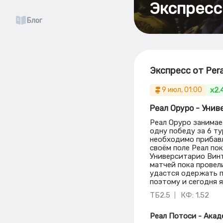
Экспресс
Блог
Экспресс от Per
x2.
9 июл, 01:00
Реал Оруро - Уни
Реал Оруро занимае
одну победу за 6 т
необходимо прибавл
своём поле Реал пок
Университарио Винт
матчей пока провели
удастся одержать п
поэтому и сегодня 
ТБ2.5
КФ: 1.52
Реал Потоси - Акад