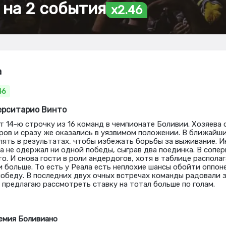
 на 2 события
x2.46
a
46
верситарио Винто
т 14-ю строчку из 16 команд в чемпионате Боливии. Хозяева
уров и сразу же оказались в уязвимом положении. В ближайш
ять в результатах, чтобы избежать борьбы за выживание. Ин
а не одержал ни одной победы, сыграв два поединка. В сопер
о. И снова гости в роли андердогов, хотя в таблице распола
 больше. То есть у Реала есть неплохие шансы обойти оппоне
обеду. В последних двух очных встречах команды радовали з
я предлагаю рассмотреть ставку на тотал больше по голам.
емия Боливиано