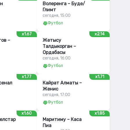
ан
Волеренга – Буде/
Глимт
сегодня, 15:00
Футбол
x1.67
x2.14
ов –
Жетысу
Талдыкорган –
Ордабасы
сегодня, 16:00
Футбол
x1.77
x1.71
сенал
Кайрат Алматы –
Женис
сегодня, 17:00
Футбол
x1.60
x1.85
Телстар
Маритиму – Каса
Пиа