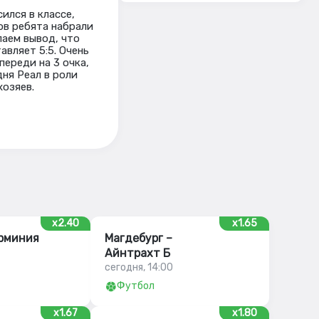
ился в классе,
ов ребята набрали
лаем вывод, что
авляет 5:5. Очень
переди на 3 очка,
ня Реал в роли
хозяев.
x2.40
x1.65
Арминия
Магдебург –
Айнтрахт Б
сегодня, 14:00
Футбол
x1.67
x1.80