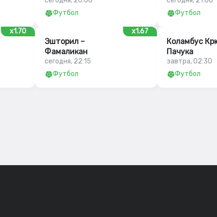
сегодня, 20:00
сегодня, 21:00
Футбол
Футбол
x1.70
x1.67
Эшторил –
Коламбус Кр
Фамаликан
Пачука
сегодня, 22:15
завтра, 02:30
Футбол
Футбол