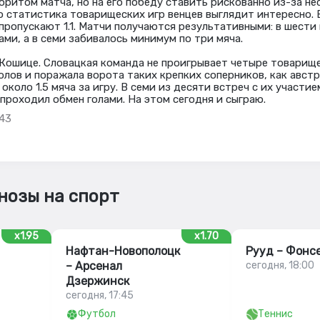
оритом матча, но на его победу ставить рискованно из-за н
о статистика товарищеских игр венцев выглядит интересно. 
 пропускают 1.1. Матчи получаются результативными: в шести
ми, а в семи забивалось минимум по три мяча.
Кошице. Словацкая команда не проигрывает четыре товарищ
голов и поражала ворота таких крепких соперников, как авст
коло 1.5 мяча за игру. В семи из десяти встреч с их участи
 проходил обмен голами. На этом сегодня и сыграю.
.43
нозы на спорт
x1.95
x1.70
Нафтан-Новополоцк
Рууд – Фонс
– Арсенал
сегодня, 18:00
Дзержинск
сегодня, 17:45
Футбол
Теннис