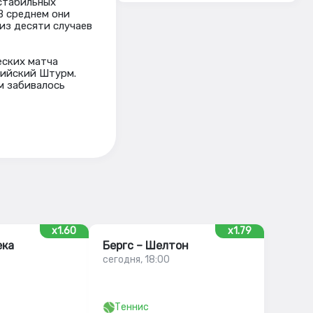
естабильных
В среднем они
 из десяти случаев
еских матча
рийский Штурм.
ем забивалось
x1.60
x1.79
ека
Бергс – Шелтон
сегодня, 18:00
Теннис