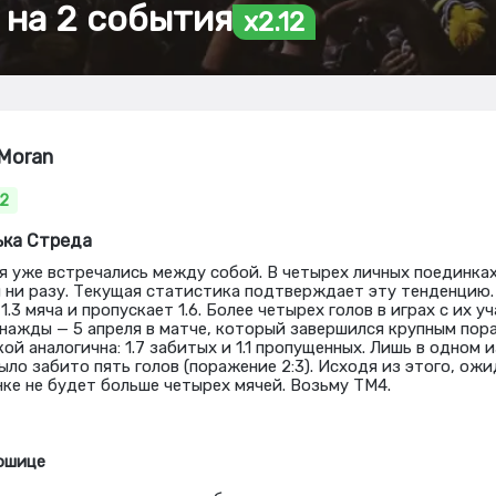
 на 2 события
x2.12
tMoran
12
ька Стреда
я уже встречались между собой. В четырех личных поединках 
я ни разу. Текущая статистика подтверждает эту тенденцию.
1.3 мяча и пропускает 1.6. Более четырех голов в играх с их у
нажды — 5 апреля в матче, который завершился крупным пор
й аналогична: 1.7 забитых и 1.1 пропущенных. Лишь в одном 
ло забито пять голов (поражение 2:3). Исходя из этого, ожи
ке не будет больше четырех мячей. Возьму ТМ4.
Кошице