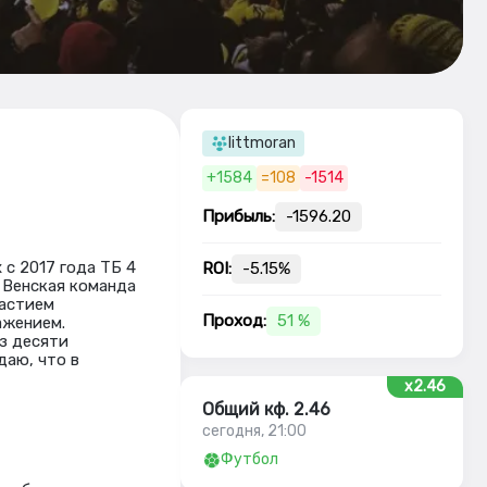
littmoran
+1584
=108
-1514
Прибыль:
-1596.20
с 2017 года ТБ 4
ROI:
-5.15%
 Венская команда
частием
Проход:
51 %
ажением.
из десяти
даю, что в
x2.46
Общий кф. 2.46
сегодня, 21:00
Футбол