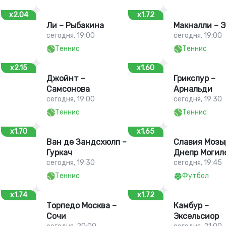
x2.04
x1.72
Ли – Рыбакина
Макналли – Э
сегодня, 19:00
сегодня, 19:00
Теннис
Теннис
x2.15
x1.60
Джойнт –
Грикспур –
Самсонова
Арнальди
сегодня, 19:00
сегодня, 19:30
Теннис
Теннис
x1.70
x1.65
Ван де Зандсхюлп –
Славия Мозы
Гуркач
Днепр Могил
сегодня, 19:30
сегодня, 19:45
Теннис
Футбол
x1.74
x1.72
Торпедо Москва –
Камбур –
Сочи
Эксельсиор