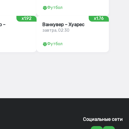
Футбол
x1.92
x1.76
ю –
Ванкувер – Хуарес
завтра, 02:30
Футбол
Социальные сети