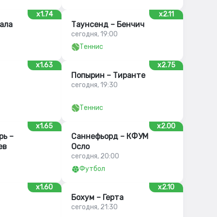
x1.74
x2.11
ала
Таунсенд – Бенчич
сегодня, 19:00
Теннис
x1.63
x2.75
Попырин – Тиранте
сегодня, 19:30
Теннис
x1.65
x2.00
рь –
Саннефьорд – КФУМ
ев
Осло
сегодня, 20:00
Футбол
x1.60
x2.10
Бохум – Герта
сегодня, 21:30