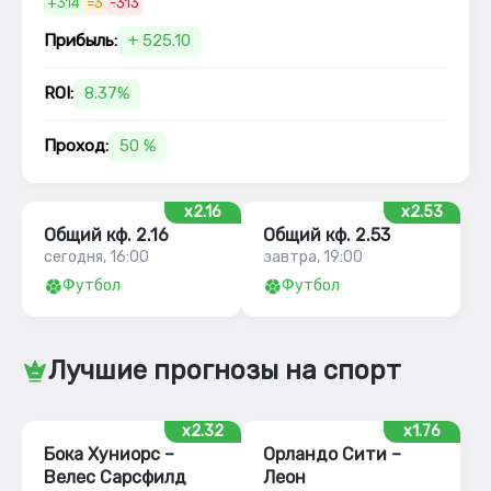
+314
=3
-313
Прибыль:
+ 525.10
ROI:
8.37%
Проход:
50 %
x2.16
x2.53
Общий кф. 2.16
Общий кф. 2.53
сегодня, 16:00
завтра, 19:00
Футбол
Футбол
Лучшие прогнозы на спорт
x2.32
x1.76
Бока Хуниорс –
Орландо Сити –
Велес Сарсфилд
Леон