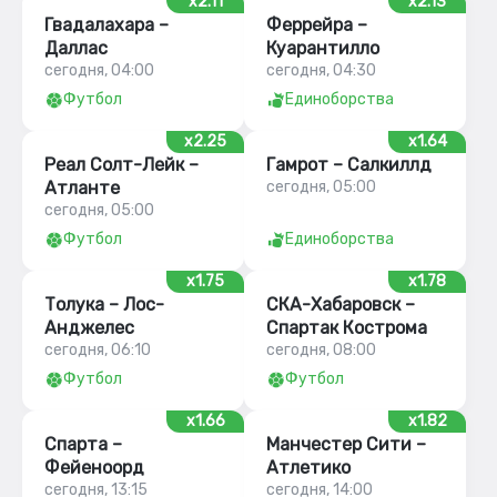
x2.11
x2.13
Гвадалахара –
Феррейра –
Даллас
Куарантилло
сегодня, 04:00
сегодня, 04:30
Футбол
Единоборства
x2.25
x1.64
Реал Солт-Лейк –
Гамрот – Салкиллд
Атланте
сегодня, 05:00
сегодня, 05:00
Футбол
Единоборства
x1.75
x1.78
Толука – Лос-
СКА-Хабаровск –
Анджелес
Спартак Кострома
сегодня, 06:10
сегодня, 08:00
Футбол
Футбол
x1.66
x1.82
Спарта –
Манчестер Сити –
Фейеноорд
Атлетико
сегодня, 13:15
сегодня, 14:00