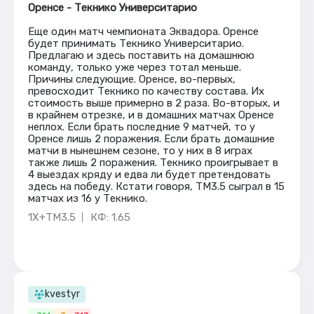
Оренсе - Текнико Университарио
Еще один матч чемпионата Эквадора. Оренсе
будет принимать Текнико Университарио.
Предлагаю и здесь поставить на домашнюю
команду, только уже через тотал меньше.
Причины следующие. Оренсе, во-первых,
превосходит Текнико по качеству состава. Их
стоимость выше примерно в 2 раза. Во-вторых, и
в крайнем отрезке, и в домашних матчах Оренсе
неплох. Если брать последние 9 матчей, то у
Оренсе лишь 2 поражения. Если брать домашние
матчи в нынешнем сезоне, то у них в 8 играх
также лишь 2 поражения. Текнико проигрывает в
4 выездах кряду и едва ли будет претендовать
здесь на победу. Кстати говоря, ТМ3.5 сыграл в 15
матчах из 16 у Текнико.
1Х+ТМ3.5
КФ: 1.65
kvestyr