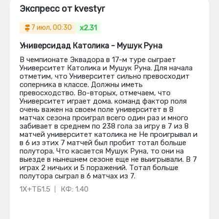
Экспресс от kvestyr
x2.31
7 июл, 00:30
Универсидад Католика - Мушук Руна
В чемпионате Эквадора в 17-м туре сыграет
Университет Католика и Мушук Руна. Для начала
отметим, что Университет сильно превосходит
соперника в классе. Должны иметь
превосходство. Во-вторых, отмечаем, что
Университет играет дома. команд фактор поля
очень важен на своем поле университет в 8
матчах сезона проиграл всего один раз и много
забивает в среднем по 238 гола за игру в 7 из 8
матчей университет католика не Не проигрывал и
в 6 из этих 7 матчей был пробит тотал больше
полутора. Что касается Мушук Руна, то они на
выезде в нынешнем сезоне еще не выигрывали. В 7
играх 2 ничьих и 5 поражений. Тотал больше
полутора сыграл в 6 матчах из 7.
1Х+ТБ1.5
КФ: 1.40