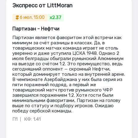
Экспресс от LittMoran
x2.37
6 июл, 15:00
Партизан - Нефтчи
Партизан является фаворитом этой встречи как
минимум за счёт разницы в классах. Да, в
товарищеских матчах команда играет не столь
уверенно и даже уступила ЦСКА 1948. Однако 2
июля белградцы обыграли румынский Алюминиум
на выезде со счётом 1:2. Это преимущество, ведь
сегодняшний оппонент — скромный Нефтчи,
который доминирует только на внутренней арене.
В чемпионате Азербайджана у них была серия из
пяти поражений подряд, а первый же
товарищеский матч против румынского ЧФР
завершился поражением 1:2. Хотя гости были
минимальными фаворитами, Партизан на голову
выше по статусу и подбору игроков. Ожидаю
победу сербской команды.
П1
КФ: 1.41