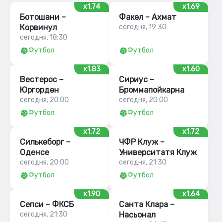
x1.74
x1.69
Ботошани –
Факел – Ахмат
Корвинул
сегодня, 19:30
сегодня, 18:30
Футбол
Футбол
x1.83
x1.60
Вестерос –
Сириус –
Юргорден
Броммапойкарна
сегодня, 20:00
сегодня, 20:00
Футбол
Футбол
x1.72
x1.72
Силькеборг –
ЧФР Клуж –
Оденсе
Университатя Клуж
сегодня, 20:00
сегодня, 21:30
Футбол
Футбол
x1.90
x1.64
Сепси – ФКСБ
Санта Клара –
сегодня, 21:30
Насьонал