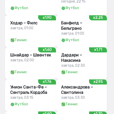
сегодня, 22:15
Футбол
Футбол
x1.90
x2.25
Ходар – Филс
Банфилд –
завтра, 01:00
Бельграно
завтра, 01:00
Теннис
Футбол
x1.60
x1.71
Шнайдер – Швентек
Дардери –
завтра, 02:00
Накасима
завтра, 02:30
Теннис
Теннис
x1.76
x2.95
Унион Санта-Фе –
Александрова –
Сентраль Кордоба
Свитолина
завтра, 03:15
завтра, 03:30
Футбол
Теннис
x1.60
x1.70