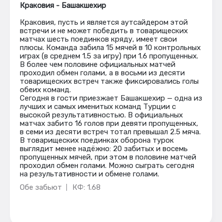
Краковия - Башакшехир
Краковия, пусть и является аутсайдером этой
встречи и не может победить в товарищеских
матчах шесть поединков кряду, имеет свои
плюсы. Команда забила 15 мячей в 10 контрольных
играх (в среднем 1.5 за игру) при 1.6 пропущенных.
В более чем половине официальных матчей
проходил обмен голами, а в восьми из десяти
товарищеских встреч также фиксировались голы
обеих команд.
Сегодня в гости приезжает Башакшехир — одна из
лучших и самых именитых команд Турции с
высокой результативностью. В официальных
матчах забито 16 голов при девяти пропущенных,
в семи из десяти встреч тотал превышал 2.5 мяча.
В товарищеских поединках оборона турок
выглядит менее надёжно: 20 забитых и восемь
пропущенных мячей, при этом в половине матчей
проходил обмен голами. Можно сыграть сегодня
на результативности и обмене голами.
Обе забьют
КФ: 1.68