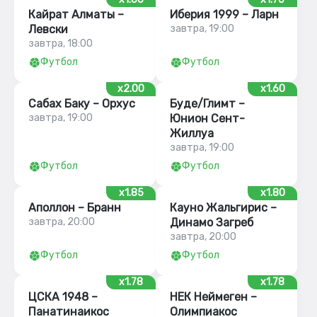
Кайрат Алматы –
Иберия 1999 – Ларн
Левски
завтра, 19:00
завтра, 18:00
Футбол
Футбол
x2.00
x1.60
Сабах Баку – Орхус
Буде/Глимт –
завтра, 19:00
Юнион Сент-
Жиллуа
завтра, 19:00
Футбол
Футбол
x1.85
x1.80
Аполлон – Бранн
Кауно Жальгирис –
завтра, 20:00
Динамо Загреб
завтра, 20:00
Футбол
Футбол
x1.78
x1.78
ЦСКА 1948 –
НЕК Неймеген –
Панатинаикос
Олимпиакос