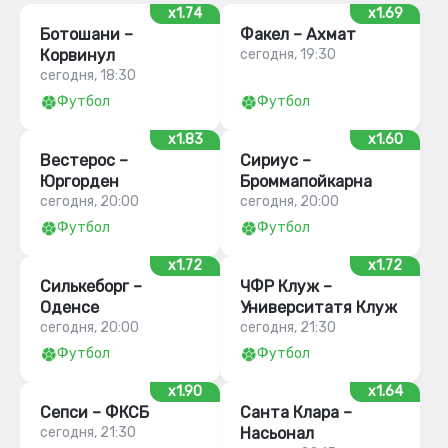
x1.74
x1.69
Ботошани –
Факел – Ахмат
Корвинул
сегодня, 19:30
сегодня, 18:30
Футбол
Футбол
x1.83
x1.60
Вестерос –
Сириус –
Юргорден
Броммапойкарна
сегодня, 20:00
сегодня, 20:00
Футбол
Футбол
x1.72
x1.72
Силькеборг –
ЧФР Клуж –
Оденсе
Университатя Клуж
сегодня, 20:00
сегодня, 21:30
Футбол
Футбол
x1.90
x1.64
Сепси – ФКСБ
Санта Клара –
сегодня, 21:30
Насьонал