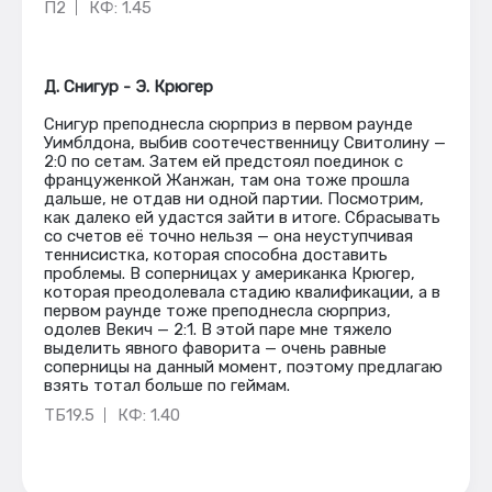
П2
КФ: 1.45
Д. Снигур - Э. Крюгер
Снигур преподнесла сюрприз в первом раунде
Уимблдона, выбив соотечественницу Свитолину —
2:0 по сетам. Затем ей предстоял поединок с
француженкой Жанжан, там она тоже прошла
дальше, не отдав ни одной партии. Посмотрим,
как далеко ей удастся зайти в итоге. Сбрасывать
со счетов её точно нельзя — она неуступчивая
теннисистка, которая способна доставить
проблемы. В соперницах у американка Крюгер,
которая преодолевала стадию квалификации, а в
первом раунде тоже преподнесла сюрприз,
одолев Векич — 2:1. В этой паре мне тяжело
выделить явного фаворита — очень равные
соперницы на данный момент, поэтому предлагаю
взять тотал больше по геймам.
ТБ19.5
КФ: 1.40