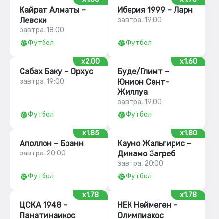
Кайрат Алматы –
Иберия 1999 – Ларн
Левски
завтра, 19:00
завтра, 18:00
Футбол
Футбол
x2.00
x1.60
Сабах Баку – Орхус
Буде/Глимт –
завтра, 19:00
Юнион Сент-
Жиллуа
завтра, 19:00
Футбол
Футбол
x1.85
x1.80
Аполлон – Бранн
Кауно Жальгирис –
завтра, 20:00
Динамо Загреб
завтра, 20:00
Футбол
Футбол
x1.78
x1.78
ЦСКА 1948 –
НЕК Неймеген –
Панатинаикос
Олимпиакос