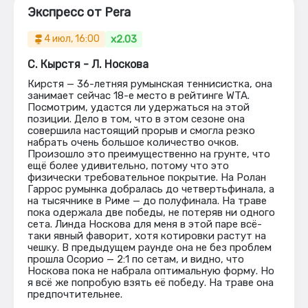
Экспресс от Pera
x2.03
4 июл, 16:00
С. Кырстя - Л. Носкова
Кирстя — 36-летняя румынская теннисистка, она
занимает сейчас 18-е место в рейтинге WTA.
Посмотрим, удастся ли удержаться на этой
позиции. Дело в том, что в этом сезоне она
совершила настоящий прорыв и смогла резко
набрать очень большое количество очков.
Произошло это преимущественно на грунте, что
ещё более удивительно, потому что это
физически требовательное покрытие. На Ролан
Гаррос румынка добралась до четвертьфинала, а
на тысячнике в Риме — до полуфинала. На траве
пока одержала две победы, не потеряв ни одного
сета. Линда Носкова для меня в этой паре всё-
таки явный фаворит, хотя котировки растут на
чешку. В предыдущем раунде она не без проблем
прошла Осорио — 2:1 по сетам, и видно, что
Носкова пока не набрала оптимальную форму. Но
я всё же попробую взять её победу. На траве она
предпочтительнее.