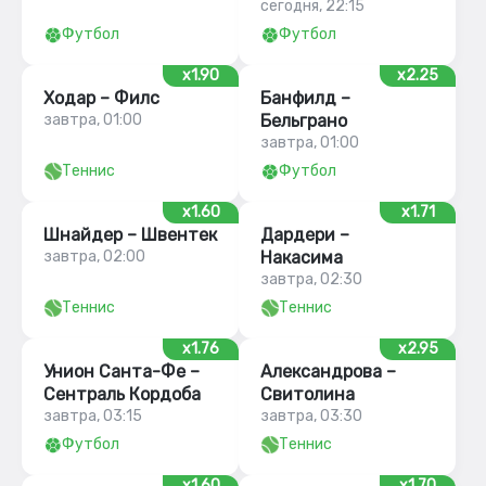
сегодня, 22:15
Футбол
Футбол
x1.90
x2.25
Ходар – Филс
Банфилд –
завтра, 01:00
Бельграно
завтра, 01:00
Теннис
Футбол
x1.60
x1.71
Шнайдер – Швентек
Дардери –
завтра, 02:00
Накасима
завтра, 02:30
Теннис
Теннис
x1.76
x2.95
Унион Санта-Фе –
Александрова –
Сентраль Кордоба
Свитолина
завтра, 03:15
завтра, 03:30
Футбол
Теннис
x1.60
x1.70