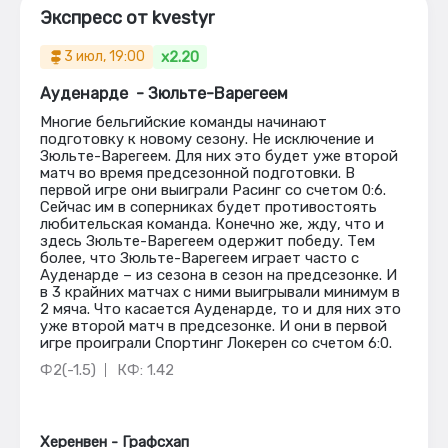
Экспресс от kvestyr
x2.20
3 июл, 19:00
Ауденарде  - Зюльте-Варегеем
Многие бельгийские команды начинают
подготовку к новому сезону. Не исключение и
Зюльте-Варегеем. Для них это будет уже второй
матч во время предсезонной подготовки. В
первой игре они выиграли Расинг со счетом 0:6.
Сейчас им в соперниках будет противостоять
любительская команда. Конечно же, жду, что и
здесь Зюльте-Варегеем одержит победу. Тем
более, что Зюльте-Варегеем играет часто с
Ауденарде – из сезона в сезон на предсезонке. И
в 3 крайних матчах с ними выигрывали минимум в
2 мяча. Что касается Ауденарде, то и для них это
уже второй матч в предсезонке. И они в первой
игре проиграли Спортинг Локерен со счетом 6:0.
Ф2(-1.5)
КФ: 1.42
Херенвен - Графсхап