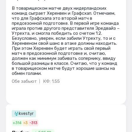
В товарищеском матче двух нидерландских
команд сыграет Херенвен и Графсхап. Отмечаем,
что для Графсхапа это второй матч в
предсезонной подготовке. В первой игре команда
играла против другого представителя Эредвайз –
Утрехта, и смогла победить со счетом 1:2.
Безусловно, уверен, если забили Утрехту, то и с
Херенвеном свой шанс в атаке должны находить.
При этом Херенвен будет играть свой первый
матч в предсезонной подготовке и, считаю,
должен как минимум забивать сопернику, ввиду
большой разницы в классе. Считаю, что у команд
в товарищеском матче будут хорошие шансы на
обмен голами.
Обе забьют
КФ: 1.55
kvestyr
+314
=3
-313