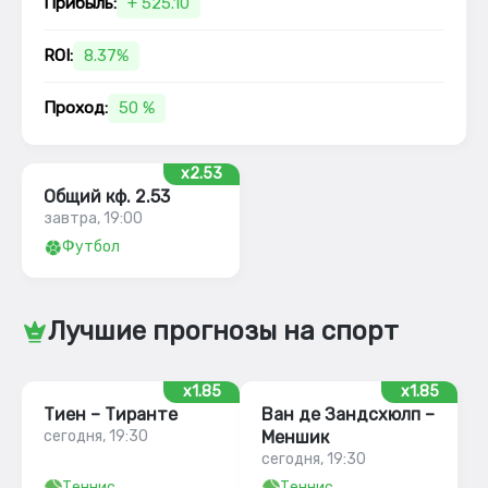
Прибыль:
+ 525.10
ROI:
8.37%
Проход:
50 %
x2.53
Общий кф. 2.53
завтра, 19:00
Футбол
Лучшие прогнозы на спорт
x1.85
x1.85
Тиен – Тиранте
Ван де Зандсхюлп –
сегодня, 19:30
Меншик
сегодня, 19:30
Теннис
Теннис