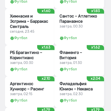
Футбол
Футбол
x1.60
x1.83
Химнасия и
Сантос – Атлетико
Эсгрима – Барракас
Паранаэнсе
Сентраль
завтра, 00:30
сегодня, 23:45
Футбол
Футбол
x1.63
x1.62
РБ Брагантино –
Фламенго –
Коринтианс
Витория
завтра, 00:30
завтра, 01:30
Футбол
Футбол
x2.10
x2.04
Аргентинос
Филадельфия
Хуниорс – Расинг
Юнион – Некакса
завтра, 02:15
завтра, 02:30
Футбол
Футбол
x1.79
x1.79