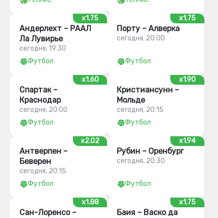
x1.75
x1.75
Андерлехт – РААЛ
Порту – Алверка
Ла Лувирье
сегодня, 20:00
сегодня, 19:30
Футбол
Футбол
x1.60
x1.90
Спартак –
Кристиансунн –
Краснодар
Мольде
сегодня, 20:00
сегодня, 20:15
Футбол
Футбол
x2.02
x1.94
Антверпен –
Рубин – Оренбург
Беверен
сегодня, 20:30
сегодня, 20:15
Футбол
Футбол
x1.88
x1.75
Сан-Лоренсо –
Баия – Васко да