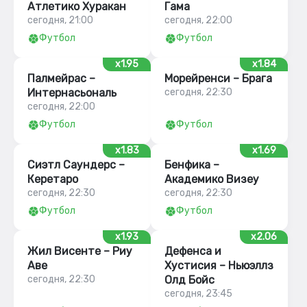
Атлетико Хуракан
Гама
сегодня, 21:00
сегодня, 22:00
Футбол
Футбол
x1.95
x1.84
Палмейрас –
Морейренси – Брага
Интернасьональ
сегодня, 22:30
сегодня, 22:00
Футбол
Футбол
x1.83
x1.69
Сиэтл Саундерс –
Бенфика –
Керетаро
Академико Визеу
сегодня, 22:30
сегодня, 22:30
Футбол
Футбол
x1.93
x2.06
Жил Висенте – Риу
Дефенса и
Аве
Хустисия – Ньюэллз
сегодня, 22:30
Олд Бойс
сегодня, 23:45