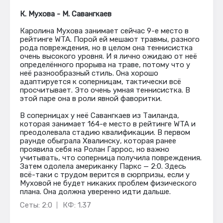
К. Мухова - М. Савангкаев
Каролина Мухова занимает сейчас 9-е место в
рейтинге WTA. Порой ей мешают травмы, разного
рода повреждения, но в целом она теннисистка
очень высокого уровня. И я лично ожидаю от неё
определённого прорыва на траве, потому что у
неё разнообразный стиль. Она хорошо
адаптируется к соперницам, тактически всё
просчитывает. Это очень умная теннисистка. В
этой паре она в роли явной фаворитки.
В соперницах у неё Савангкаев из Таиланда,
которая занимает 164-е место в рейтинге WTA и
преодолевала стадию квалификации. В первом
раунде обыграла Хвалинску, которая ранее
проявила себя на Ролан Гаррос, но важно
учитывать, что соперница получила повреждения.
Затем одолела американку Паркс — 2:0. Здесь
всё-таки с трудом верится в сюрпризы, если у
Муховой не будет никаких проблем физического
плана. Она должна уверенно идти дальше.
Сеты: 2:0
КФ: 1.37