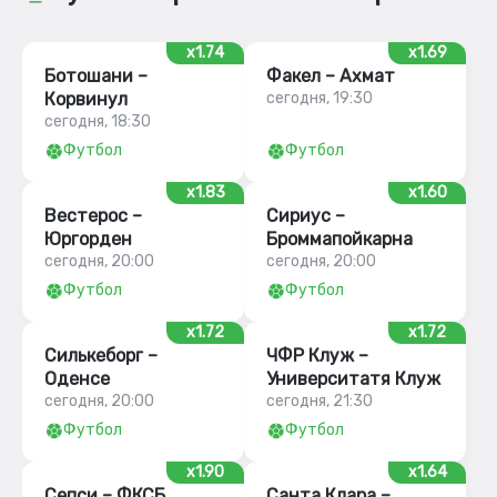
x1.74
x1.69
Ботошани –
Факел – Ахмат
Корвинул
сегодня, 19:30
сегодня, 18:30
Футбол
Футбол
x1.83
x1.60
Вестерос –
Сириус –
Юргорден
Броммапойкарна
сегодня, 20:00
сегодня, 20:00
Футбол
Футбол
x1.72
x1.72
Силькеборг –
ЧФР Клуж –
Оденсе
Университатя Клуж
сегодня, 20:00
сегодня, 21:30
Футбол
Футбол
x1.90
x1.64
Сепси – ФКСБ
Санта Клара –