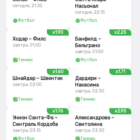
сегодня, 21:30
Насьонал
сегодня, 22:15
Футбол
Футбол
x1.90
x2.25
Ходар – Филс
Банфилд –
завтра, 01:00
Бельграно
завтра, 01:00
Теннис
Футбол
x1.60
x1.71
Шнайдер – Швентек
Дардери –
завтра, 02:00
Накасима
завтра, 02:30
Теннис
Теннис
x1.76
x2.95
Унион Санта-Фе –
Александрова –
Сентраль Кордоба
Свитолина
завтра, 03:15
завтра, 03:30
Футбол
Теннис