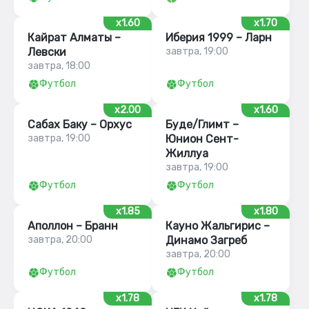
x1.60
x1.70
Кайрат Алматы –
Иберия 1999 – Ларн
Левски
завтра, 19:00
завтра, 18:00
Футбол
Футбол
x2.00
x1.60
Сабах Баку – Орхус
Буде/Глимт –
завтра, 19:00
Юнион Сент-
Жиллуа
завтра, 19:00
Футбол
Футбол
x1.85
x1.80
Аполлон – Бранн
Кауно Жальгирис –
завтра, 20:00
Динамо Загреб
завтра, 20:00
Футбол
Футбол
x1.78
x1.78