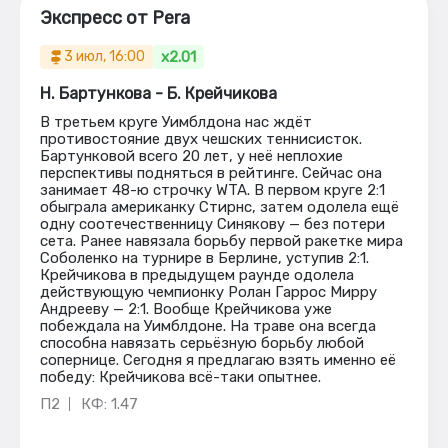
Экспресс от Pera
x2.01
3 июл, 16:00
Н. Бартункова - Б. Крейчикова
В третьем круге Уимблдона нас ждёт
противостояние двух чешских теннисисток.
Бартунковой всего 20 лет, у неё неплохие
перспективы подняться в рейтинге. Сейчас она
занимает 48-ю строчку WTA. В первом круге 2:1
обыграла американку Стирнс, затем одолела ещё
одну соотечественницу Синякову — без потери
сета. Ранее навязала борьбу первой ракетке мира
Соболенко на турнире в Берлине, уступив 2:1.
Крейчикова в предыдущем раунде одолела
действующую чемпионку Ролан Гаррос Мирру
Андрееву — 2:1. Вообще Крейчикова уже
побеждала на Уимблдоне. На траве она всегда
способна навязать серьёзную борьбу любой
сопернице. Сегодня я предлагаю взять именно её
победу: Крейчикова всё-таки опытнее.
П2
КФ: 1.47