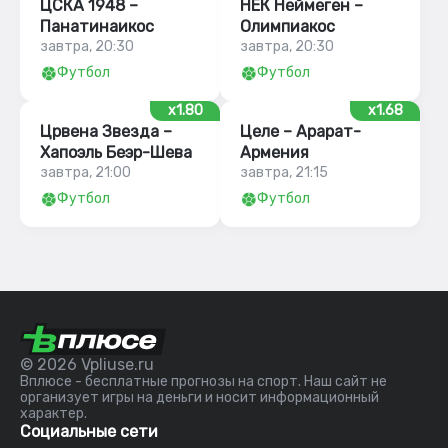
ЦСКА 1948 –
НЕК Неймеген –
Панатинаикос
Олимпиакос
завтра, 20:30
завтра, 20:30
Футбол
Футбол
x1.80
x1.68
Црвена Звезда –
Целе – Арарат-
Хапоэль Беэр-Шева
Армения
завтра, 21:00
завтра, 21:15
Футбол
Футбол
© 2026 Vpliuse.ru
Вплюсе - бесплатные прогнозы на спорт. Наш сайт не
организует игры на деньги и носит информационный
характер.
Социальные сети