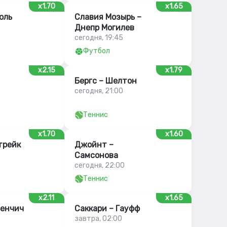
x1.70
x1.65
оль
Славия Мозырь –
Днепр Могилев
сегодня, 19:45
Футбол
x2.15
x1.79
Бергс – Шелтон
сегодня, 21:00
Теннис
x1.70
x1.60
трейк
Джойнт –
Самсонова
сегодня, 22:00
Теннис
x2.11
x1.65
Бенчич
Саккари – Гауфф
завтра, 02:00