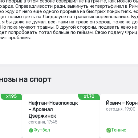
но прорыв в этом сезоне совершил не на грунте, как можно б
 харде. Справедливости ради, выкинуть четвертьфинал в Рим
но жду от него еще одного прорыва на быстрых покрытиях, е
дет посмотреть на Ландалусе на травяных соревнованиях. Бу
я бы даже не думал, все-таки на траве он хорош, тоже не до
 Но пока мучают травмы. С другой стороны, подавать явно не
дет попробовать тотал больше по геймам. Свою подачу Фриц
вит проблемы.
нозы на спорт
x1.95
x1.70
Нафтан-Новополоцк
Йович – Корн
– Арсенал
сегодня, 19:00
Дзержинск
сегодня, 17:45
Футбол
Теннис