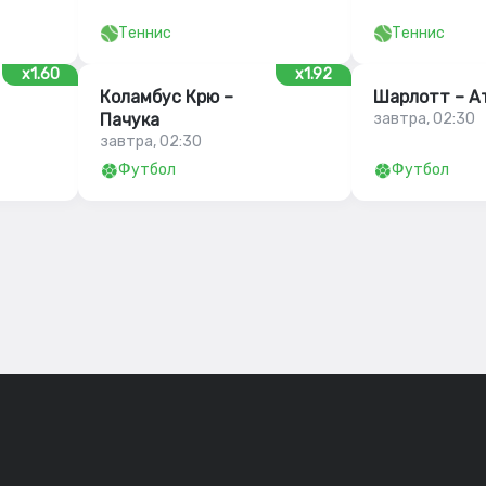
Теннис
Теннис
x1.60
x1.92
Коламбус Крю –
Шарлотт – А
Пачука
завтра, 02:30
завтра, 02:30
Футбол
Футбол