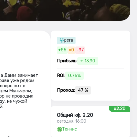
pera
+85
=0
-97
Прибыль:
+ 13.90
, а Дамм занимает
ROI:
0.76%
траве уже рядом
еперь вот в
Проход:
47 %
нцем Муньяром,
пор не проводил
ду, не чужой
й.
x2.20
Общий кф. 2.20
сегодня, 16:00
Теннис