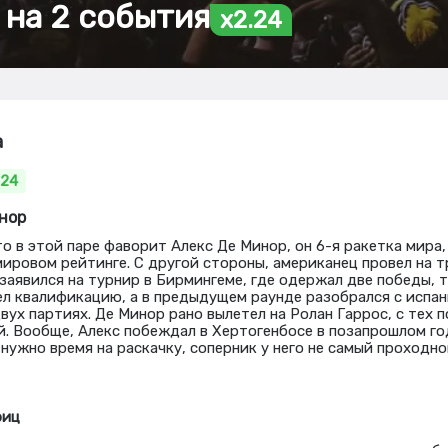
 на 2 события
x2.24
a
.24
инор
то в этой паре фаворит Алекс Де Минор, он 6-я ракетка мира
 мировом рейтинге. С другой стороны, американец провел на 
заявился на турнир в Бирмингеме, где одержал две победы, т
л квалификацию, а в предыдущем раунде разобрался с испа
вух партиях. Де Минор рано вылетел на Ролан Гаррос, с тех 
. Вообще, Алекс побеждал в Хертогенбосе в позапрошлом го
 нужно время на раскачку, соперник у него не самый проходно
риц