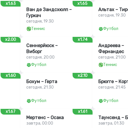
x1.63
x1.65
Ван де Зандсхюлп –
Альтах – Тир
Гуркач
сегодня, 19:30
сегодня, 19:30
Теннис
Футбол
x2.00
x1.74
Сеннерйюск –
Андреева –
Виборг
Фернандес
сегодня, 20:00
сегодня, 21:00
Футбол
Теннис
x1.60
x2.10
Бохум – Герта
Брюгге – Кор
сегодня, 21:30
сегодня, 21:45
Футбол
Футбол
x1.67
x1.61
Мертенс – Осака
Таунсенд – 
завтра, 00:00
завтра, 01:30