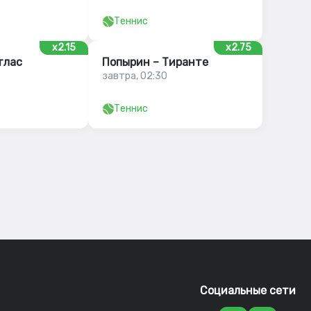
Теннис
x2.15
x2.75
тлас
Попырин – Тиранте
завтра, 02:30
Теннис
Социальные сети