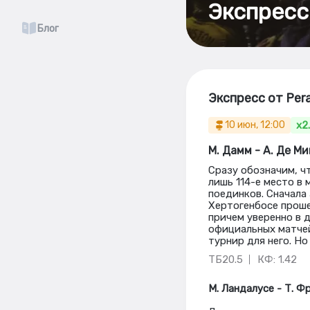
Экспресс
Блог
Экспресс от Per
x2
10 июн, 12:00
М. Дамм - А. Де М
Сразу обозначим, ч
лишь 114-е место в
поединков. Сначала 
Хертогенбосе проше
причем уверенно в д
официальных матчей
турнир для него. Но
ТБ20.5
КФ: 1.42
М. Ландалусе - Т. Ф