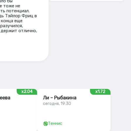
ыло бы
е тоже не
сть потенциал.
дь Тэйлор Фриц в
 конца еще
 разучился,
 держит отлично,
x2.04
x1.72
еева
Ли – Рыбакина
сегодня, 19:30
Теннис