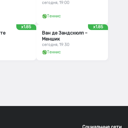
сегодня, 19:00
Теннис
x1.85
x1.85
нте
Ван де Зандсхюлп –
Меншик
сегодня, 19:30
Теннис
Социальные сети