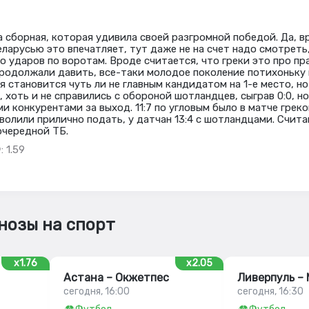
а сборная, которая удивила своей разгромной победой. Да, в
 Беларусью это впечатляет, тут даже не на счет надо смотреть
о ударов по воротам. Вроде считается, что греки это про пр
продолжали давить, все-таки молодое поколение потихоньку 
 становится чуть ли не главным кандидатом на 1-е место, но
, хоть и не справились с обороной шотландцев, сыграв 0:0, но
 конкурентами за выход. 11:7 по угловым было в матче греко
волили прилично подать, у датчан 13:4 с шотландцами. Счита
очередной ТБ.
: 1.59
нозы на спорт
x1.76
x2.05
Астана – Окжетпес
Ливерпуль –
сегодня, 16:00
сегодня, 16:30