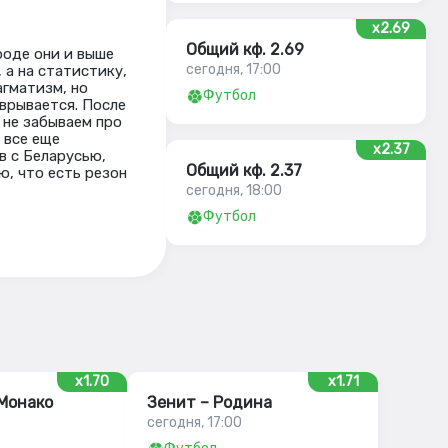
x2.69
Общий кф. 2.69
роде они и выше
сегодня, 17:00
, а на статистику,
агматизм, но
Футбол
врывается. После
 не забываем про
 все еще
x2.37
в с Беларусью,
Общий кф. 2.37
ю, что есть резон
сегодня, 18:00
Футбол
x1.70
x1.71
 Монако
Зенит – Родина
сегодня, 17:00