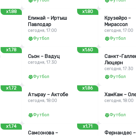
Футбол
Футбол
x1.88
x1.80
Елимай – Иртыш
Крузейро –
Павлодар
Мирассол
сегодня, 17:00
сегодня, 17:00
Футбол
Футбол
x1.78
x1.60
и
Сьон – Вадуц
Санкт-Галле
сегодня, 17:30
Люцерн
сегодня, 17:30
Футбол
Футбол
x1.72
x1.86
Атырау – Актобе
ХамКам – Ол
сегодня, 18:00
сегодня, 18:00
Футбол
Футбол
x1.74
x1.71
Самсонова –
Фернандес –