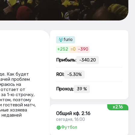
furio
+252
=0
-390
Прибыль:
-340.20
де. Как будет
ROI:
-5.30%
дачей проблем
ираюсь на
Проход:
39 %
 отстает от
за 1-ю строчку,
ентом, поэтому
и гостевой матч,
x2.16
ьные хозяева
Общий кф. 2.16
с недавней
сегодня, 16:00
Футбол