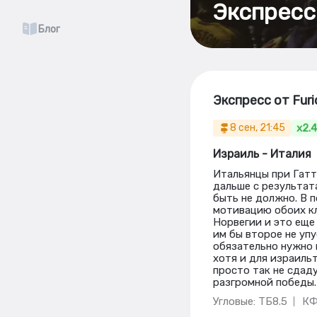
Экспресс
Блог
Экспресс от Furi
x2.
8 сен, 21:45
Израиль - Италия
Итальянцы при Гатт
дальше с результат
быть не должно. В 
мотивацию обоих кл
Норвегии и это еще
им бы второе не уп
обязательно нужно 
хотя и для израиль
просто так не сдад
разгромной победы.
Угловые: ТБ8.5
КФ