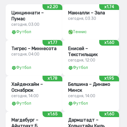
x2.20
x1.74
Цинциннати –
Макналли – Эала
Пумас
сегодня, 03:30
сегодня, 03:00
Футбол
Теннис
x1.77
x1.60
Тигрес – Миннесота
Енисей –
сегодня, 04:00
Текстильщик
сегодня, 12:00
Футбол
Футбол
x1.78
x1.95
Хайденхайм –
Белшина – Динамо
Оснабрюк
Минск
сегодня, 14:00
сегодня, 14:00
Футбол
Футбол
x1.65
x1.60
Магдебург –
Дармштадт –
Айнтрахт Б
Хольштайн Киль