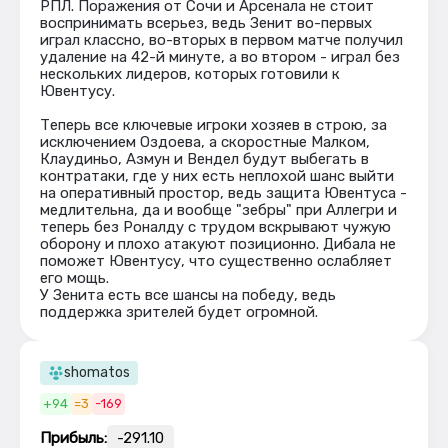
РПЛ. Поражения от Сочи и Арсенала не стоит
воспринимать всерьез, ведь Зенит во-первых
играл классно, во-вторых в первом матче получил
удаление на 42-й минуте, а во втором - играл без
нескольких лидеров, которых готовили к
Ювентусу.
Теперь все ключевые игроки хозяев в строю, за
исключением Оздоева, а скоростные Малком,
Клаудиньо, Азмун и Вендел будут выбегать в
контратаки, где у них есть неплохой шанс выйти
на оперативный простор, ведь защита Ювентуса -
медлительна, да и вообще "зебры" при Аллегри и
теперь без Роналду с трудом вскрывают чужую
оборону и плохо атакуют позиционно. Дибала не
поможет Ювентусу, что существенно ослабляет
его мощь.
У Зенита есть все шансы на победу, ведь
поддержка зрителей будет огромной.
shomatos
+94
=3
-169
Прибыль:
-291.10