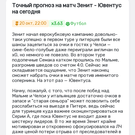
Точный прогноз на матч Зенит - Ювентус
на сегодня
x3.63
20 окт, 22:00
Футбол
Зенит начал еврокубковую кампанию довольно-
таки успешно: в первом туре у питерцев были все
шансы зацепиться за очки в гостях у Челси —
сине-бело-голубые даже переиграли англичан по
xG, но немного не повезло. Во втором туре
подопечные Семака катком прошлись по Мальме,
разгромив шведов со счетом 4:0. Сейчас же
складывается ощущение, что Зенит наконец
сможет набрать очки в матче против именитого
соперника. На этот раз — Ювентуса.
Начну, пожалуй, с того, что после побед над
Мальме и Челси у итальянцев достаточно очков в
запасе и "старая сеньора" может позволить себе
расслабиться на выезде в Питере, ведь сейчас
для туринцев куда важнее сконцентрироваться на
Серии А, где пока Ювентус не входит даже в
шестерку лидеров. В то же время Зенит крайне
мотивирован и откровенно сфокусировался на ЛЧ
даже ценой потери отрыва от преследователей в